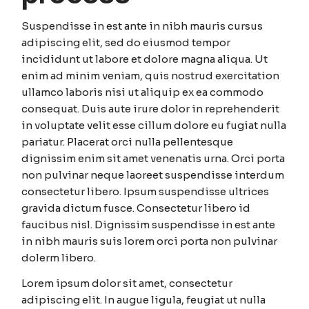
Suspendisse in est ante in nibh mauris cursus
adipiscing elit, sed do eiusmod tempor
incididunt ut labore et dolore magna aliqua. Ut
enim ad minim veniam, quis nostrud exercitation
ullamco laboris nisi ut aliquip ex ea commodo
consequat. Duis aute irure dolor in reprehenderit
in voluptate velit esse cillum dolore eu fugiat nulla
pariatur. Placerat orci nulla pellentesque
dignissim enim sit amet venenatis urna. Orci porta
non pulvinar neque laoreet suspendisse interdum
consectetur libero. Ipsum suspendisse ultrices
gravida dictum fusce. Consectetur libero id
faucibus nisl. Dignissim suspendisse in est ante
in nibh mauris suis lorem orci porta non pulvinar
dolerm libero.
Lorem ipsum dolor sit amet, consectetur
adipiscing elit. In augue ligula, feugiat ut nulla