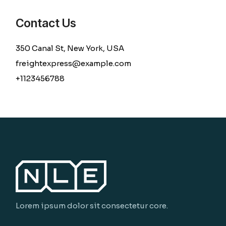
Contact Us
350 Canal St, New York, USA
freightexpress@example.com
+1123456788
Lorem ipsum dolor sit consectetur core.