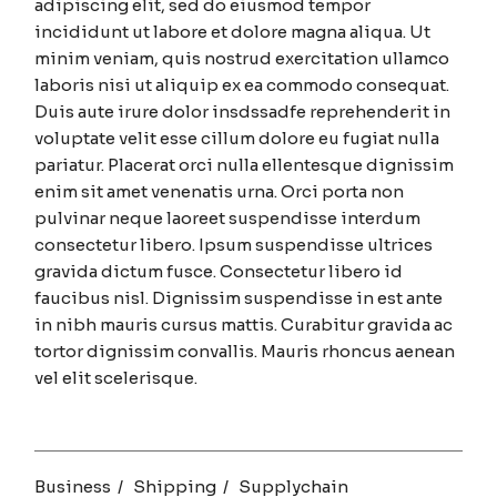
adipiscing elit, sed do eiusmod tempor
incididunt ut labore et dolore magna aliqua. Ut
minim veniam, quis nostrud exercitation ullamco
laboris nisi ut aliquip ex ea commodo consequat.
Duis aute irure dolor insdssadfe reprehenderit in
voluptate velit esse cillum dolore eu fugiat nulla
pariatur. Placerat orci nulla ellentesque dignissim
enim sit amet venenatis urna. Orci porta non
pulvinar neque laoreet suspendisse interdum
consectetur libero. Ipsum suspendisse ultrices
gravida dictum fusce. Consectetur libero id
faucibus nisl. Dignissim suspendisse in est ante
in nibh mauris cursus mattis. Curabitur gravida ac
tortor dignissim convallis. Mauris rhoncus aenean
vel elit scelerisque.
Business
Shipping
Supplychain