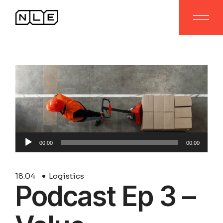
Audio
00:00
00:00
Player
18.
04
Logistics
Podcast Ep 3 –