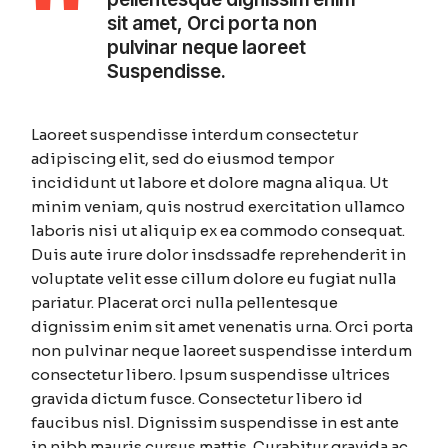
sit amet, Orci porta non
pulvinar neque laoreet
Suspendisse.
Laoreet suspendisse interdum consectetur
adipiscing elit, sed do eiusmod tempor
incididunt ut labore et dolore magna aliqua. Ut
minim veniam, quis nostrud exercitation ullamco
laboris nisi ut aliquip ex ea commodo consequat.
Duis aute irure dolor insdssadfe reprehenderit in
voluptate velit esse cillum dolore eu fugiat nulla
pariatur. Placerat orci nulla pellentesque
dignissim enim sit amet venenatis urna. Orci porta
non pulvinar neque laoreet suspendisse interdum
consectetur libero. Ipsum suspendisse ultrices
gravida dictum fusce. Consectetur libero id
faucibus nisl. Dignissim suspendisse in est ante
in nibh mauris cursus mattis. Curabitur gravida ac