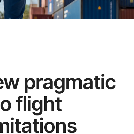
e
ew pragmatic
o flight
mitations