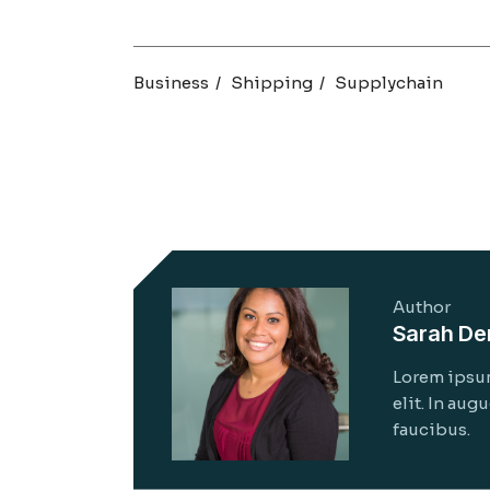
Business
Shipping
Supplychain
Author
Sarah De
Lorem ipsum
elit. In aug
faucibus.