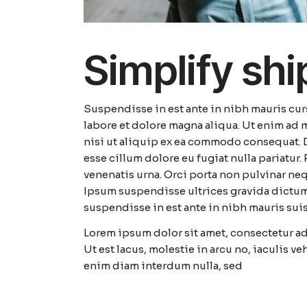
Simplify sh
Suspendisse in est ante in nibh mauris cu
labore et dolore magna aliqua. Ut enim ad 
nisi ut aliquip ex ea commodo consequat. Du
esse cillum dolore eu fugiat nulla pariatur
venenatis urna. Orci porta non pulvinar ne
Ipsum suspendisse ultrices gravida dictum 
suspendisse in est ante in nibh mauris suis
Lorem ipsum dolor sit amet, consectetur adi
Ut est lacus, molestie in arcu no, iaculis v
enim diam interdum nulla, sed