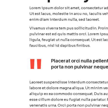
Lorem ipsum dolor sit amet, consectetur adi
Ut est lacus, molestie in arcu no, iaculis v
enim diam interdum nulla, sed laoreet.
Vivamus viverra tem pus sollicitudin. Proi
pulvinar est ed quis mattis orci. Lorem ips
ligula, feugiat ut nulla consequat. Ut est l
faucibus, nisl id dapibus finibus.
Placerat orci nulla pelle
porta non pulvinar neque
Laoreet suspendisse interdum consectetur
labore et dolore magna aliqua. Ut minim ve
aliquip ex ea commodo consequat. Duis aute
esse cillum dolore eu fugiat nulla pariatur
venenatis urna. Orci porta non pulvinar ne