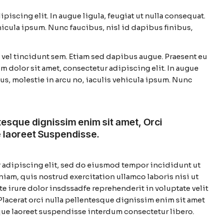
piscing elit. In augue ligula, feugiat ut nulla consequat.
ehicula ipsum. Nunc faucibus, nisl id dapibus finibus,
n vel tincidunt sem. Etiam sed dapibus augue. Praesent eu
um dolor sit amet, consectetur adipiscing elit. In augue
acus, molestie in arcu no, iaculis vehicula ipsum. Nunc
ntesque dignissim enim sit amet, Orci
 laoreet Suspendisse.
 adipiscing elit, sed do eiusmod tempor incididunt ut
niam, quis nostrud exercitation ullamco laboris nisi ut
 irure dolor insdssadfe reprehenderit in voluptate velit
. Placerat orci nulla pellentesque dignissim enim sit amet
que laoreet suspendisse interdum consectetur libero.