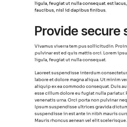
ligula, feugiat ut nulla consequat. est lacu
faucibus, nisl id dapibus finibus.
Provide secure 
Vivamus viverra tem pus sollicitudin. Proi
pulvinar est ed quis mattis orci. Lorem ips
ligula, feugiat ut nulla consequat.
Laoreet suspendisse interdum consectetur
labore et dolore magna aliqua. Ut minim ve
aliquip ex ea commodo consequat. Duis aute
esse cillum dolore eu fugiat nulla pariatur.
venenatis urna. Orci porta non pulvinar ne
Ipsum suspendisse ultrices gravida dictum 
suspendisse in est ante in nibh mauris curs
Mauris rhoncus aenean vel elit scelerisque.