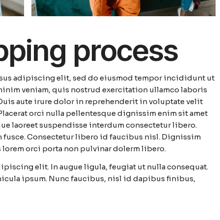
ipping process
rsus adipiscing elit, sed do eiusmod tempor incididunt ut
minim veniam, quis nostrud exercitation ullamco laboris
is aute irure dolor in reprehenderit in voluptate velit
. Placerat orci nulla pellentesque dignissim enim sit amet
que laoreet suspendisse interdum consectetur libero.
fusce. Consectetur libero id faucibus nisl. Dignissim
 lorem orci porta non pulvinar dolerm libero.
piscing elit. In augue ligula, feugiat ut nulla consequat.
ehicula ipsum. Nunc faucibus, nisl id dapibus finibus,