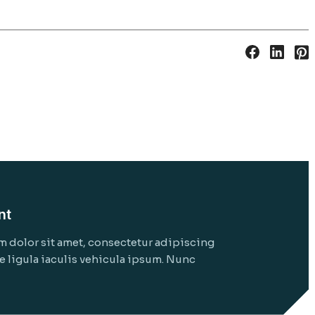
nt
 dolor sit amet, consectetur adipiscing
ue ligula iaculis vehicula ipsum. Nunc