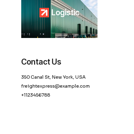
L
o
g
i
s
t
i
c
Contact Us
350 Canal St, New York, USA
freightexpress@example.com
+1123456788