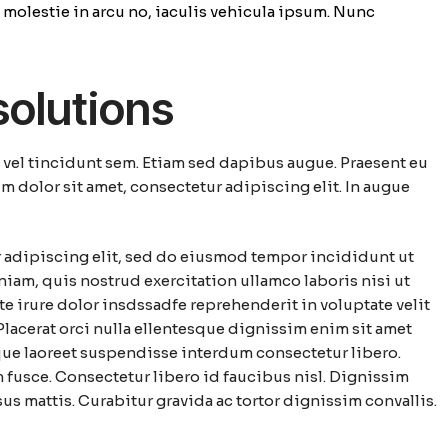
s, molestie in arcu no, iaculis vehicula ipsum. Nunc
solutions
n vel tincidunt sem. Etiam sed dapibus augue. Praesent eu
um dolor sit amet, consectetur adipiscing elit. In augue
 adipiscing elit, sed do eiusmod tempor incididunt ut
niam, quis nostrud exercitation ullamco laboris nisi ut
 irure dolor insdssadfe reprehenderit in voluptate velit
 Placerat orci nulla ellentesque dignissim enim sit amet
que laoreet suspendisse interdum consectetur libero.
fusce. Consectetur libero id faucibus nisl. Dignissim
us mattis. Curabitur gravida ac tortor dignissim convallis.