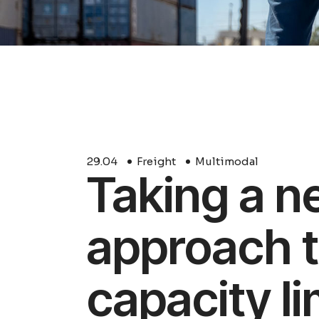
404 Error Pag
29.
04
Freight
Multimodal
Taking a n
approach t
capacity li